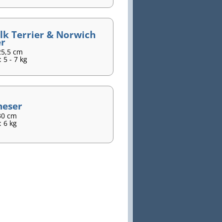
lk Terrier & Norwich
er
25,5 cm
 5 - 7 kg
neser
30 cm
 6 kg