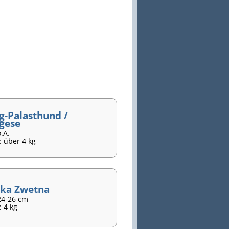
g-Palasthund /
gese
.A.
: über 4 kg
ka Zwetna
24-26 cm
 4 kg