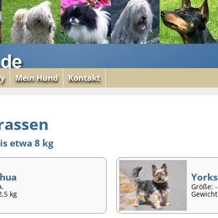
ry
Mein Hund
Kontakt
rassen
is etwa 8 kg
ahua
Yorks
A.
Größe: 
2,5 kg
Gewicht: