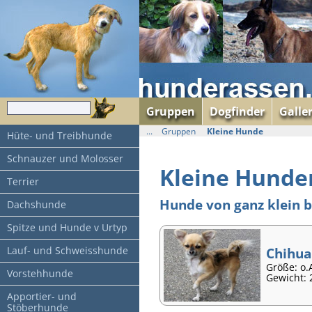
Gruppen
Dogfinder
Galle
...
Gruppen
Kleine Hunde
Hüte- und Treibhunde
Schnauzer und Molosser
Kleine Hunde
Terrier
Hunde von ganz klein b
Dachshunde
Spitze und Hunde v Urtyp
Lauf- und Schweisshunde
Chihu
Größe: o.
Vorstehhunde
Gewicht: 
Apportier- und
Stöberhunde