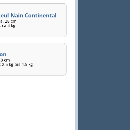
eul Nain Continental
ca. 28 cm
 ca 4 kg
lon
28 cm
 2,5 kg bis 4,5 kg