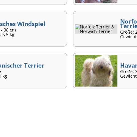
Norfo
isches Windspiel
Terri
 - 38 cm
Größe: 
bis 5 kg
Gewicht:
anischer Terrier
Hava
A
Größe: 
9 kg
Gewicht: