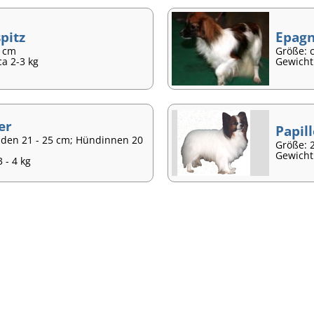
pitz
Epagn
2 cm
Größe: 
ca 2-3 kg
Gewicht:
er
Papil
üden 21 - 25 cm; Hündinnen 20
Größe: 
Gewicht:
 - 4 kg