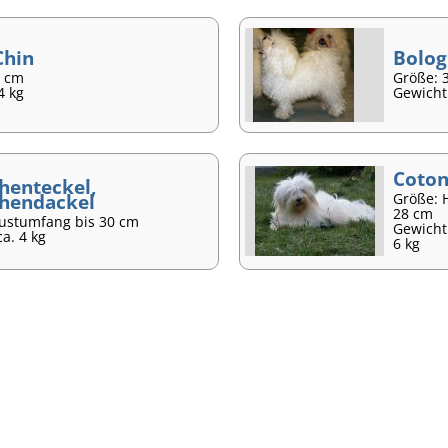
Chin
Bolog
8 cm
Größe: 
4 kg
Gewicht:
Coton
henteckel,
hendackel
Größe: 
28 cm
rustumfang bis 30 cm
Gewicht
ca. 4 kg
6 kg