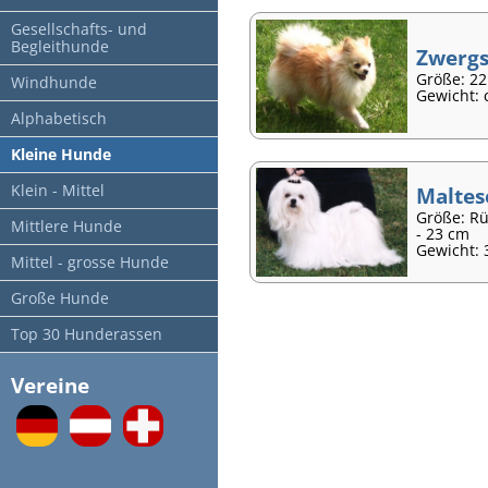
Gesellschafts- und
Begleithunde
Zwergs
Größe: 2
Windhunde
Gewicht: 
Alphabetisch
Kleine Hunde
Klein - Mittel
Maltes
Größe: R
Mittlere Hunde
- 23 cm
Gewicht: 3
Mittel - grosse Hunde
Große Hunde
Top 30 Hunderassen
Vereine