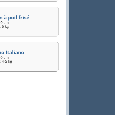
 à poil frisé
30 cm
 5 kg
no Italiano
30 cm
 4-5 kg