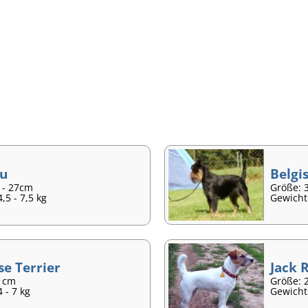
zu
Belgi
 - 27cm
Größe: 
,5 - 7,5 kg
Gewicht:
se Terrier
Jack R
3 cm
Größe: 2
 - 7 kg
Gewicht: