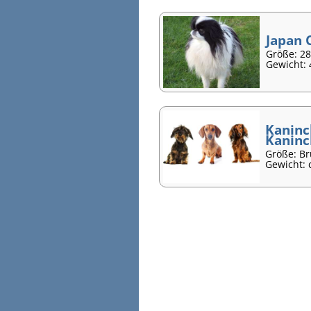
Japan 
Größe: 2
Gewicht: 
Kaninc
Kaninc
Größe: B
Gewicht: 