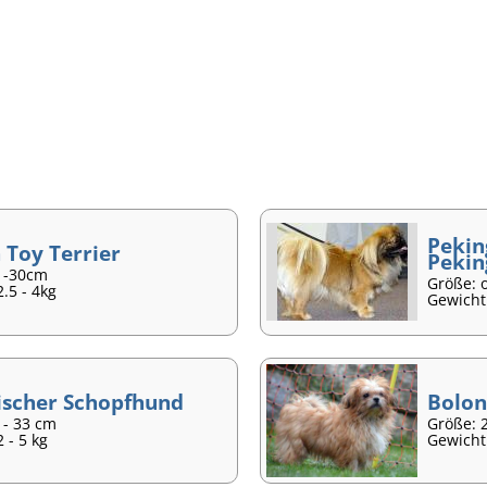
Pekin
 Toy Terrier
Pekin
5 -30cm
Größe: o
.5 - 4kg
Gewicht
ischer Schopfhund
Bolon
 - 33 cm
Größe: 
 - 5 kg
Gewicht: