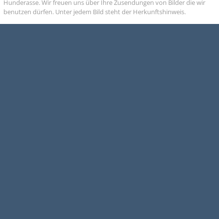
Hunderasse. Wir freuen uns über Ihre Zusendungen von Bilder die wir
benutzen dürfen. Unter jedem Bild steht der Herkunftshinweis.