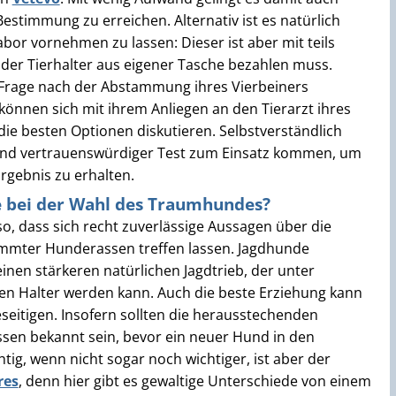
Bestimmung zu erreichen. Alternativ ist es natürlich
bor vornehmen zu lassen: Dieser ist aber mit teils
der Tierhalter aus eigener Tasche bezahlen muss.
r Frage nach der Abstammung ihres Vierbeiners
önnen sich mit ihrem Anliegen an den Tierarzt ihres
ie besten Optionen diskutieren. Selbstverständlich
r und vertrauenswürdiger Test zum Einsatz kommen, um
Ergebnis zu erhalten.
se bei der Wahl des Traumhundes?
so, dass sich recht zuverlässige Aussagen über die
immter Hunderassen treffen lassen. Jagdhunde
nen stärkeren natürlichen Jagdtrieb, der unter
n Halter werden kann. Auch die beste Erziehung kann
beseitigen. Insofern sollten die herausstechenden
sen bekannt sein, bevor ein neuer Hund in den
tig, wenn nicht sogar noch wichtiger, ist aber der
res
, denn hier gibt es gewaltige Unterschiede von einem