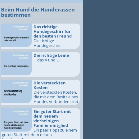
Beim Hund die Hunderassen
bestimmen
Das richtige
Hundegeschirr für
den besten Freund
Die richtige
Hundegeschirr
Die richtige Leine
... das A und O
Die versteckten
Kosten
Die versteckten Kosten,
die mit dem Besitz eines
Hundes verbunden sind
Ein guter Start mit
dem neuem
vierbeinigen
Familienmitglied
Ein paar Tipps zu einem
guten Start mit dem neuen