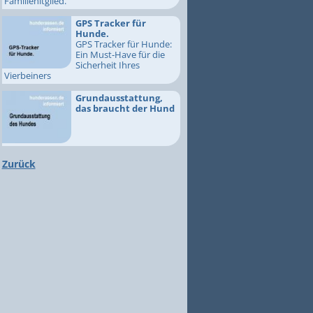
Familienitglied.
GPS Tracker für
Hunde.
GPS Tracker für Hunde:
Ein Must-Have für die
Sicherheit Ihres
Vierbeiners
Grundausstattung,
das braucht der Hund
Zurück