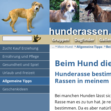
Gruppen
Dogfinder
Galle
...
Mein Hund
Allgemeine Tipps
Be
Zucht Kauf Erziehung
Ernährung und Pflege
Beim Hund di
Gesundheit und Spiel
Hunderasse bestim
Urlaub und Freizeit
Rassen in meinem 
Allgemeine Tipps
Geschenkideen
Bei manchen Hunden lässt sich 
Rasse man es zu tun hat. Je rei
bestimmen. Da es aber natürli