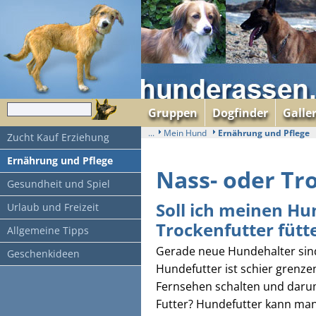
Gruppen
Dogfinder
Galle
...
Mein Hund
Ernährung und Pflege
Zucht Kauf Erziehung
Ernährung und Pflege
Nass- oder Tr
Gesundheit und Spiel
Soll ich meinen Hu
Urlaub und Freizeit
Trockenfutter fütt
Allgemeine Tipps
Gerade neue Hundehalter sind
Geschenkideen
Hundefutter ist schier grenzen
Fernsehen schalten und darum
Futter? Hundefutter kann ma