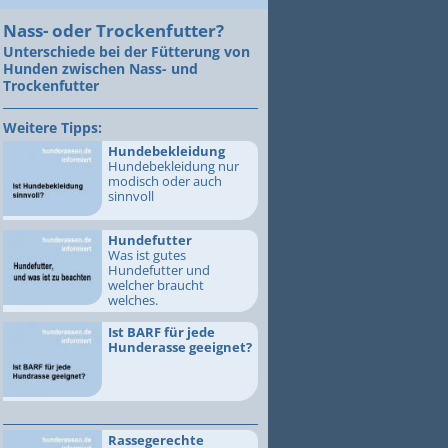
Nass- oder Trockenfutter?
Unterschiede bei der Fütterung von
Hunden zwischen Nass- und
Trockenfutter
Weitere Tipps:
Hundebekleidung
Hundebekleidung nur
modisch oder auch
sinnvoll
Hundefutter
Was ist gutes
Hundefutter und
welcher braucht
welches.
Ist BARF für jede
Hunderasse geeignet?
Rassegerechte