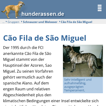
...
Gruppen
Schnauzer und Molosser
Cão Fila de São Miguel
Cão Fila de São Miguel
Der 1995 durch die FCI
anerkannte Cão Fila de São
Miguel stammt von der
Hauptinsel der Azoren, Sao
Miguel. Zu seinen Vorfahren
gehört vermutlich auch der
Sehr intelligent und
spanische Alano. Auf dem
aufnahmefähig,
ausgeprägten
engen Raum und relativen
Temperament,
Abgeschiedenheit plus den
klimatischen Bedingungen einer Insel entwickelte sich